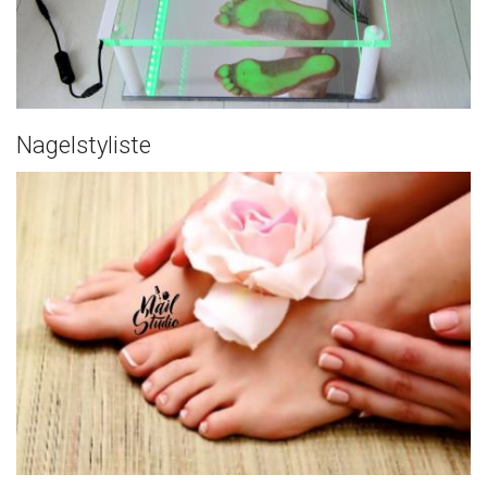
Nagelstyliste
Podologie
Klachten aan voeten en/of benen kunnen de
levenskwaliteit ernstig beïnvloeden...
Lees meer..