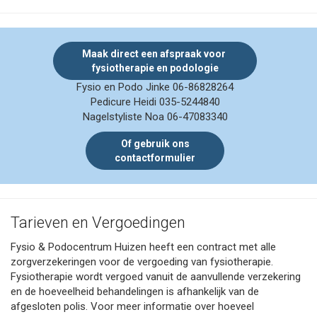
Nagelstyliste
Een nagelstylist richt zich op het verzorgen en stylen van
Maak direct een afspraak voor
nagels...
fysiotherapie en podologie
Fysio en Podo Jinke 06-86828264
Lees meer..
Pedicure Heidi 035-5244840
Nagelstyliste Noa 06-47083340
Of gebruik ons
contactformulier
Tarieven en Vergoedingen
Fysio & Podocentrum Huizen heeft een contract met alle
zorgverzekeringen voor de vergoeding van fysiotherapie.
Fysiotherapie wordt vergoed vanuit de aanvullende verzekering
en de hoeveelheid behandelingen is afhankelijk van de
afgesloten polis. Voor meer informatie over hoeveel