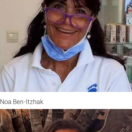
Lees meer..
Noa Ben-Itzhak
Heidi Brouwer
Mijn naam is Heidi Brouwer, ik ben sinds 2004 werkzaam in het
Podocentrum als pedicure.